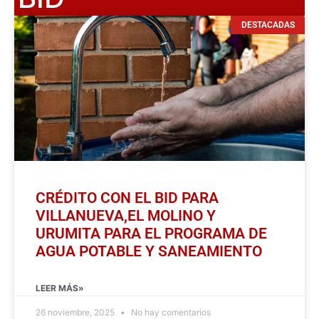
DESTACADAS
CRÉDITO CON EL BID PARA
VILLANUEVA,EL MOLINO Y
URUMITA PARA EL PROGRAMA DE
AGUA POTABLE Y SANEAMIENTO
LEER MÁS»
26 noviembre, 2025
No hay comentarios