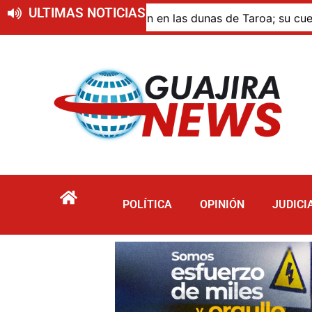
ULTIMAS NOTICIAS
ue murió por inmersión en las dunas de Taroa; su cuerpo pe
POLÍTICA
OPINIÓN
JUDICI