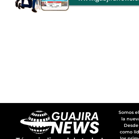
Somos el
la nuev
Desde 
como líd
los prim