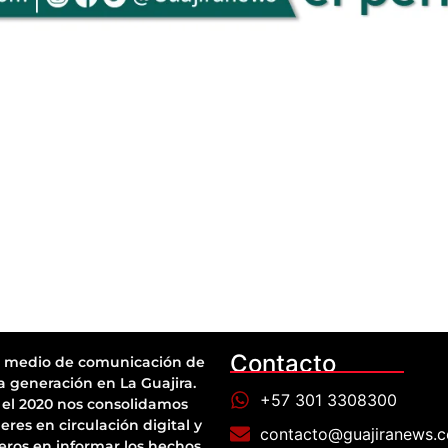
Contacto
 medio de comunicación de
a generación en La Guajira.
+57 301 3308300
el 2020 nos consolidamos
eres en circulación digital y
contacto@guajiranews.
eros en informar los hechos