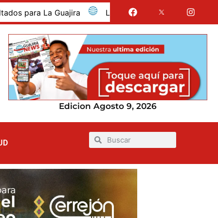
ara La Guajira
La Guajira fue presentada como depar
Edicion Agosto 9, 2026
UD