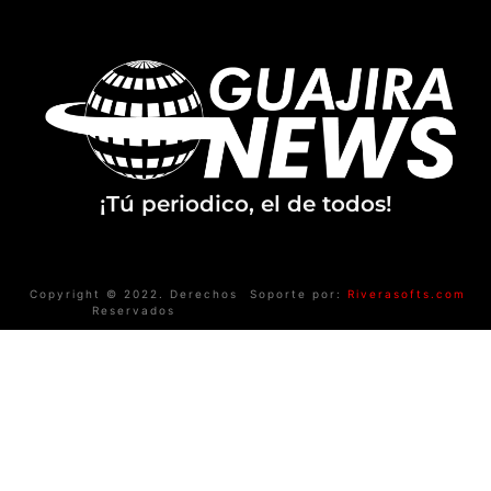
¡Tú periodico, el de todos!
Copyright © 2022. Derechos
Soporte por:
Riverasofts.com
Reservados