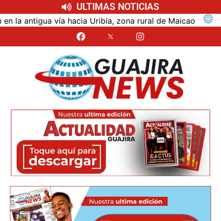
ULTIMAS NOTICIAS
ntigua vía hacia Uribia, zona rural de Maicao
Ident