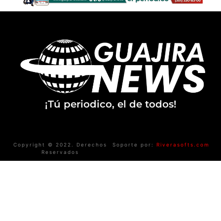
¡Tú periodico, el de todos!
Copyright © 2022. Derechos
Soporte por:
Riverasofts.com
Reservados