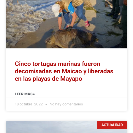
Cinco tortugas marinas fueron
decomisadas en Maicao y liberadas
en las playas de Mayapo
LEER MÁS»
18 octubre, 2022
No hay comentarios
ACTUALIDAD