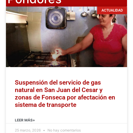
ACTUALIDAD
Suspensión del servicio de gas
natural en San Juan del Cesar y
zonas de Fonseca por afectación en
sistema de transporte
LEER MÁS»
25 marzo, 2026
No hay comentarios