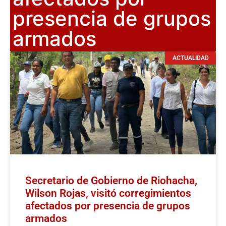
presencia de grupos
armados
ACTUALIDAD
Secretario de Gobierno de Riohacha,
Wilson Rojas, visitó corregimientos
afectados por presencia de grupos
armados