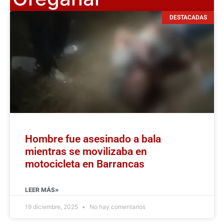
DESTACADAS
Hombre fue asesinado a bala
mientras se movilizaba en
motocicleta en Barrancas
LEER MÁS»
19 diciembre, 2025
No hay comentarios