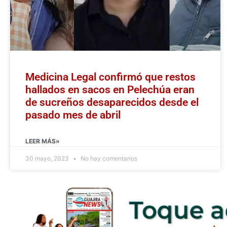
Medicina Legal confirmó que restos
hallados en sacos en Pelechúa eran
de sucreños desaparecidos desde el
pasado mes de abril
LEER MÁS»
30 mayo, 2023
No hay comentarios