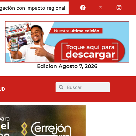
 con impacto regional
Jairo Aguilar cuestionó que se 
Edicion Agosto 7, 2026
UD