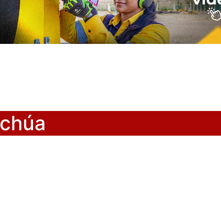
echúa