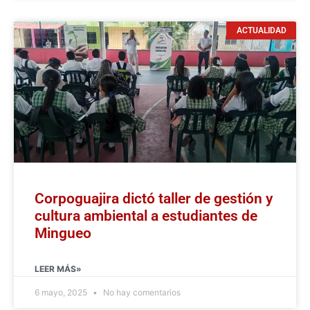
ACTUALIDAD
Corpoguajira dictó taller de gestión y
cultura ambiental a estudiantes de
Mingueo
LEER MÁS»
6 mayo, 2025
No hay comentarios