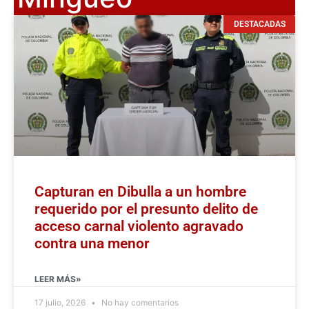
DESTACADAS
Capturan en Dibulla a un hombre
requerido por el presunto delito de
acceso carnal violento agravado
contra una menor
LEER MÁS»
17 julio, 2026
No hay comentarios