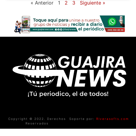
« Anterior
1
2
3
Siguiente »
¡Tú periodico, el de todos!
Copyright © 2022. Derechos
Soporte por:
Riverasofts.com
Reservados