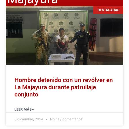
DESTACADAS
Hombre detenido con un revólver en
La Majayura durante patrullaje
conjunto
LEER MÁS»
6 diciembre, 2024
No hay comentarios