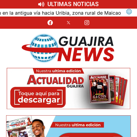
ULTIMAS NOTICIAS
ntigua vía hacia Uribia, zona rural de Maicao
Ident