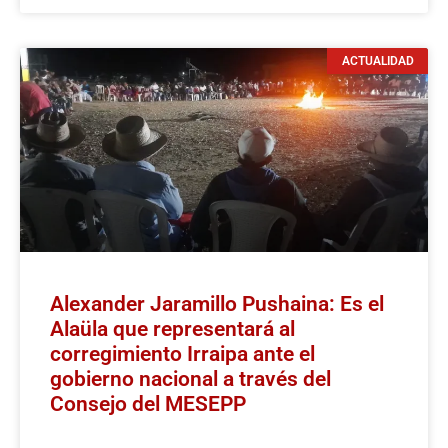
ACTUALIDAD
Alexander Jaramillo Pushaina: Es el
Alaüla que representará al
corregimiento Irraipa ante el
gobierno nacional a través del
Consejo del MESEPP