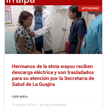
ACTUALIDAD
Hermanos de la etnia wayuu reciben
descarga eléctrica y son trasladados
para su atención por la Secretaría de
Salud de La Guajira
LEER MÁS»
15 octubre, 2025
No hay comentarios