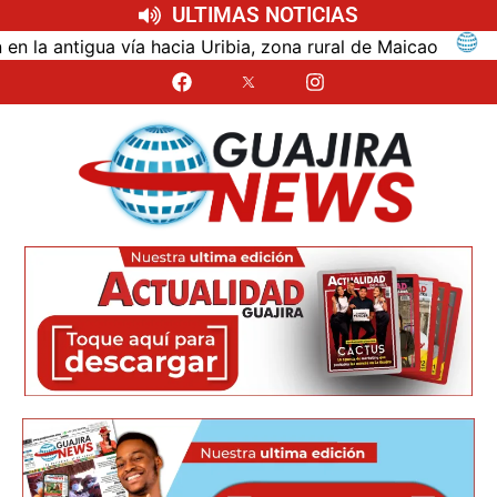
ULTIMAS NOTICIAS
ntigua vía hacia Uribia, zona rural de Maicao
Identi