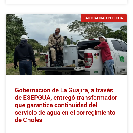
ACTUALIDAD POLÍTICA
Gobernación de La Guajira, a través
de ESEPGUA, entregó transformador
que garantiza continuidad del
servicio de agua en el corregimiento
de Choles