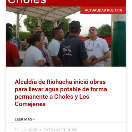
ACTUALIDAD POLÍTICA
Alcaldía de Riohacha inició obras
para llevar agua potable de forma
permanente a Choles y Los
Comejenes
LEER MÁS»
14 julio, 2026
No hay comentarios