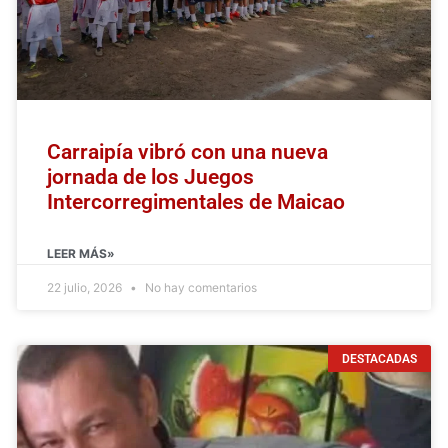
Carraipía vibró con una nueva
jornada de los Juegos
Intercorregimentales de Maicao
LEER MÁS»
22 julio, 2026
No hay comentarios
DESTACADAS