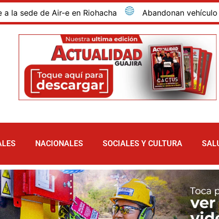
e Air-e en Riohacha
Abandonan vehículo con 81 kilos d
ALES
NACIONALES
SOCIALES Y CULTURA
SAL