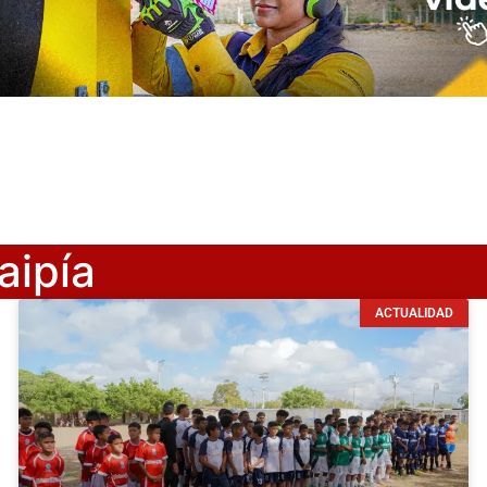
aipía
ACTUALIDAD