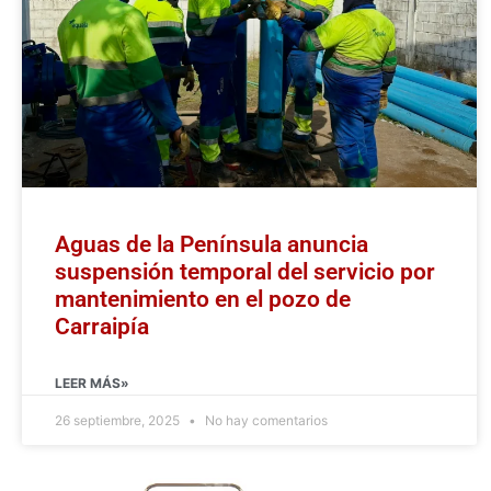
Aguas de la Península anuncia
suspensión temporal del servicio por
mantenimiento en el pozo de
Carraipía
LEER MÁS»
26 septiembre, 2025
No hay comentarios