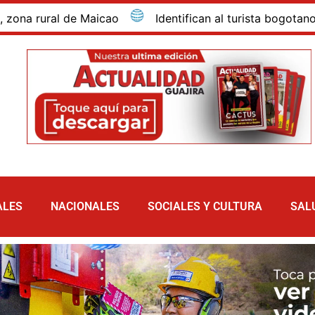
ural de Maicao
Identifican al turista bogotano que 
ALES
NACIONALES
SOCIALES Y CULTURA
SAL