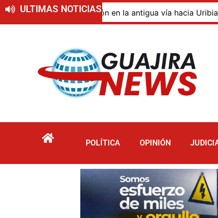
ULTIMAS NOTICIAS
 de descomposición en la antigua vía hacia Uribia, zona r
POLÍTICA
OPINIÓN
JUDICI