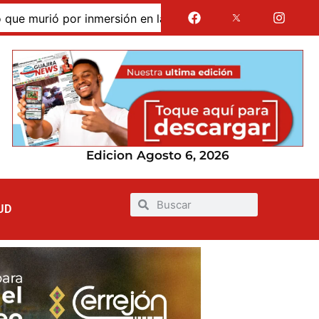
murió por inmersión en las dunas de Taroa; su cuerpo perma
Edicion Agosto 6, 2026
UD