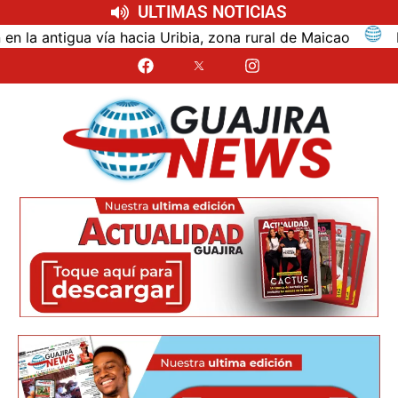
ULTIMAS NOTICIAS
tigua vía hacia Uribia, zona rural de Maicao
Identi