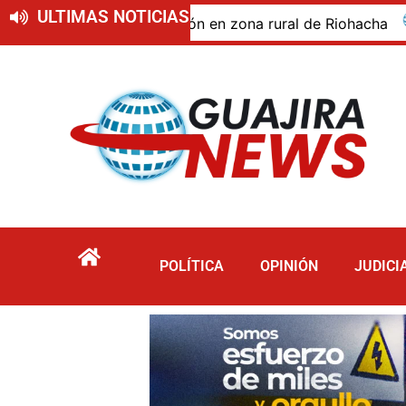
ULTIMAS NOTICIAS
do de descomposición en zona rural de Riohacha
Tur
POLÍTICA
OPINIÓN
JUDICI