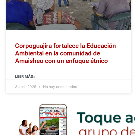
Corpoguajira fortalece la Educación
Ambiental en la comunidad de
Amaisheo con un enfoque étnico
LEER MÁS»
3 abril, 2025
No hay comentarios