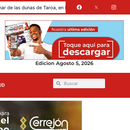
s dunas de Taroa, en la Alta Guajira
Gases de La Guaj
Edicion Agosto 5, 2026
UD