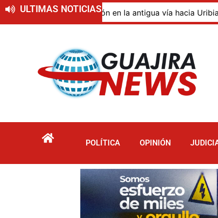
ULTIMAS NOTICIAS
de descomposición en la antigua vía hacia Uribia, zona ru
POLÍTICA
OPINIÓN
JUDICI