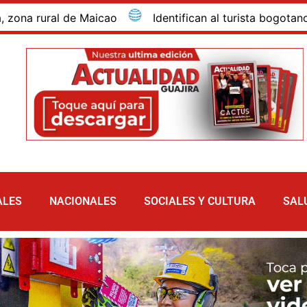
ral de Maicao
Identifican al turista bogotano que mu
ALES
NACIONALES
SOCIALES Y CULTURA
SAL