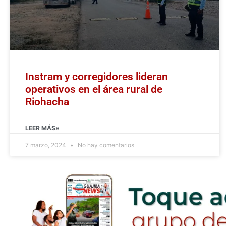
Instram y corregidores lideran
operativos en el área rural de
Riohacha
LEER MÁS»
7 marzo, 2024
No hay comentarios