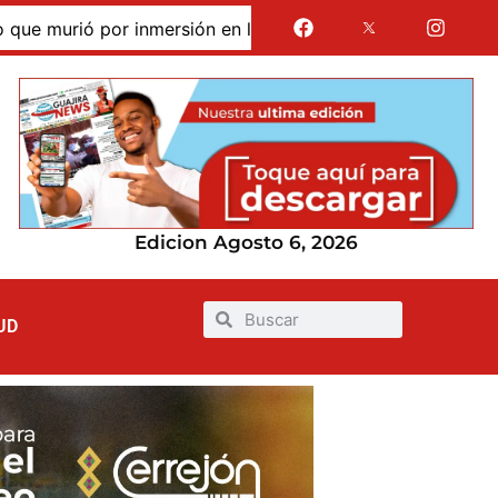
rió por inmersión en las dunas de Taroa; su cuerpo perman
Edicion Agosto 6, 2026
UD