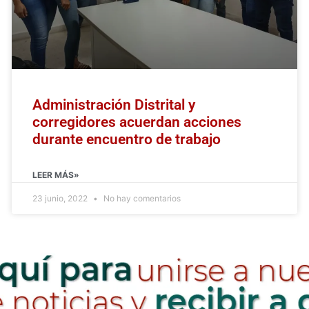
Administración Distrital y
corregidores acuerdan acciones
durante encuentro de trabajo
LEER MÁS»
23 junio, 2022
No hay comentarios