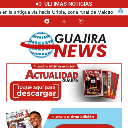
ULTIMAS NOTICIAS
ntigua vía hacia Uribia, zona rural de Maicao
Ident