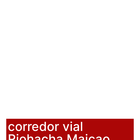
corredor vial
Riohacha Maicao