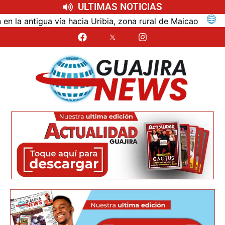
ULTIMAS NOTICIAS
ntigua vía hacia Uribia, zona rural de Maicao
Identi