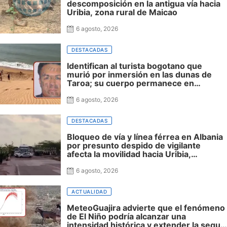
descomposición en la antigua vía hacia
Uribia, zona rural de Maicao
6 agosto, 2026
DESTACADAS
Identifican al turista bogotano que
murió por inmersión en las dunas de
Taroa; su cuerpo permanece en
Riohacha a la espera de ser trasladado
6 agosto, 2026
DESTACADAS
Bloqueo de vía y línea férrea en Albania
por presunto despido de vigilante
afecta la movilidad hacia Uribia,
Manaure y la Alta Guajira
6 agosto, 2026
ACTUALIDAD
MeteoGuajira advierte que el fenómeno
de El Niño podría alcanzar una
intensidad histórica y extender la sequía