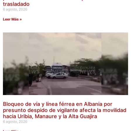
trasladado
6 agosto, 2026
Leer Más »
Bloqueo de vía y línea férrea en Albania por
presunto despido de vigilante afecta la movilidad
hacia Uribia, Manaure y la Alta Guajira
6 agosto, 2026