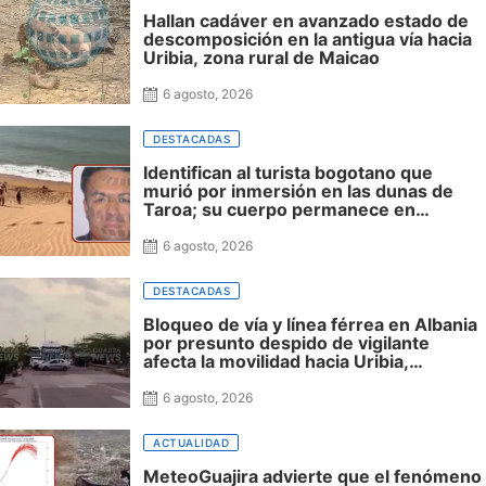
Hallan cadáver en avanzado estado de
descomposición en la antigua vía hacia
Uribia, zona rural de Maicao
6 agosto, 2026
DESTACADAS
Identifican al turista bogotano que
murió por inmersión en las dunas de
Taroa; su cuerpo permanece en
Riohacha a la espera de ser trasladado
6 agosto, 2026
DESTACADAS
Bloqueo de vía y línea férrea en Albania
por presunto despido de vigilante
afecta la movilidad hacia Uribia,
Manaure y la Alta Guajira
6 agosto, 2026
ACTUALIDAD
MeteoGuajira advierte que el fenómeno