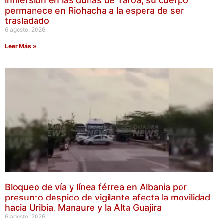
inmersión en las dunas de Taroa; su cuerpo
permanece en Riohacha a la espera de ser
trasladado
6 agosto, 2026
Leer Más »
Bloqueo de vía y línea férrea en Albania por
presunto despido de vigilante afecta la movilidad
hacia Uribia, Manaure y la Alta Guajira
6 agosto, 2026