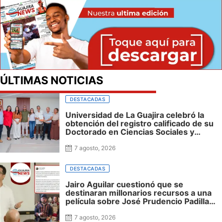
ÚLTIMAS NOTICIAS
DESTACADAS
Universidad de La Guajira celebró la
obtención del registro calificado de su
Doctorado en Ciencias Sociales y
reafirmó su apuesta por la investigación
con impacto regional
7 agosto, 2026
DESTACADAS
Jairo Aguilar cuestionó que se
destinaran millonarios recursos a una
película sobre José Prudencio Padilla
que nunca fue presentada en La Guajira
ni incluyó al departamento, mientras
7 agosto, 2026