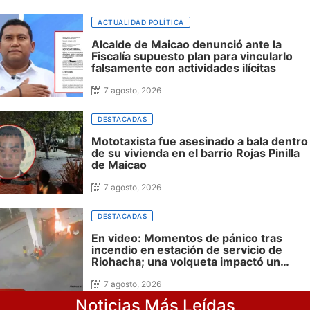
siguen sin financiación las obras en su
honor en Riohacha
ACTUALIDAD POLÍTICA
Alcalde de Maicao denunció ante la
Fiscalía supuesto plan para vincularlo
falsamente con actividades ilícitas
7 agosto, 2026
DESTACADAS
Mototaxista fue asesinado a bala dentro
de su vivienda en el barrio Rojas Pinilla
de Maicao
7 agosto, 2026
DESTACADAS
En video: Momentos de pánico tras
incendio en estación de servicio de
Riohacha; una volqueta impactó un
surtidor durante una maniobra en
reversa
7 agosto, 2026
Noticias Más Leídas