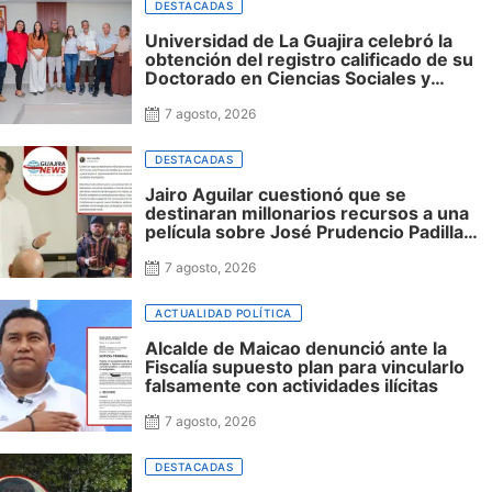
DESTACADAS
Universidad de La Guajira celebró la
obtención del registro calificado de su
Doctorado en Ciencias Sociales y
reafirmó su apuesta por la investigación
con impacto regional
7 agosto, 2026
DESTACADAS
Jairo Aguilar cuestionó que se
destinaran millonarios recursos a una
película sobre José Prudencio Padilla
que nunca fue presentada en La Guajira
ni incluyó al departamento, mientras
7 agosto, 2026
siguen sin financiación las obras en su
honor en Riohacha
ACTUALIDAD POLÍTICA
Alcalde de Maicao denunció ante la
Fiscalía supuesto plan para vincularlo
falsamente con actividades ilícitas
7 agosto, 2026
DESTACADAS