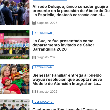
Alfredo Deluque, único senador guajiro
presente en la posesión de Abelardo De
La Espriella, destacó cercanía con el
nuevo presidente y espera resultados
para La Guajira
8 agosto, 2026
ACTUALIDAD
La Guajira fue presentada como
departamento invitado de Sabor
Barranquilla 2026
8 agosto, 2026
ACTUALIDAD
Bienestar Familiar entrega al pueblo
wayuu resolución que adopta nuevo
Modelo de Atención Integral en La
Guajira
8 agosto, 2026
DESTACADAS
Capturan en San Juan del Cesar a