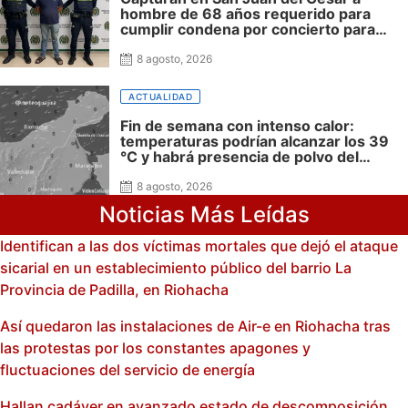
hombre de 68 años requerido para
cumplir condena por concierto para
delinquir y tráfico de drogas
8 agosto, 2026
ACTUALIDAD
Fin de semana con intenso calor:
temperaturas podrían alcanzar los 39
°C y habrá presencia de polvo del
Sahara: advierte Meteoguajira
8 agosto, 2026
Noticias Más Leídas
Identifican a las dos víctimas mortales que dejó el ataque
sicarial en un establecimiento público del barrio La
Provincia de Padilla, en Riohacha
Así quedaron las instalaciones de Air-e en Riohacha tras
las protestas por los constantes apagones y
fluctuaciones del servicio de energía
Hallan cadáver en avanzado estado de descomposición