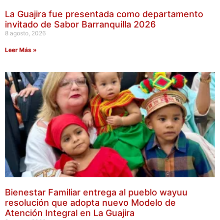
La Guajira fue presentada como departamento
invitado de Sabor Barranquilla 2026
8 agosto, 2026
Leer Más »
Bienestar Familiar entrega al pueblo wayuu
resolución que adopta nuevo Modelo de
Atención Integral en La Guajira