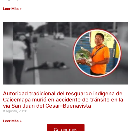
Leer Más »
Autoridad tradicional del resguardo indígena de
Caicemapa murió en accidente de tránsito en la
vía San Juan del Cesar–Buenavista
8 agosto, 2026
Leer Más »
Cargar más