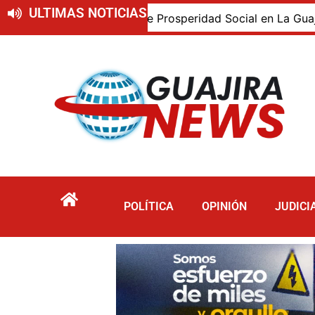
ULTIMAS NOTICIAS
encia de Prosperidad Social en La Guajira
Corpoguaji
POLÍTICA
OPINIÓN
JUDICI