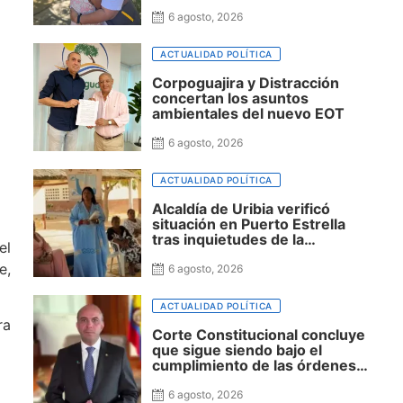
Social en La Guajira
6 agosto, 2026
ACTUALIDAD POLÍTICA
Corpoguajira y Distracción
concertan los asuntos
ambientales del nuevo EOT
6 agosto, 2026
ACTUALIDAD POLÍTICA
Alcaldía de Uribia verificó
situación en Puerto Estrella
tras inquietudes de la
el
comunidad
e,
6 agosto, 2026
ACTUALIDAD POLÍTICA
ra
Corte Constitucional concluye
que sigue siendo bajo el
cumplimiento de las órdenes
para garantizar agua potable a
la niñez Wayuu
6 agosto, 2026