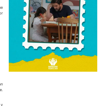
ue
or
an
e.
 y