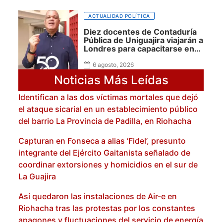
ACTUALIDAD POLÍTICA
Diez docentes de Contaduría
Pública de Uniguajira viajarán a
Londres para capacitarse en
Banca y Finanzas gracias a las
becas Álula Global
6 agosto, 2026
Noticias Más Leídas
Identifican a las dos víctimas mortales que dejó
el ataque sicarial en un establecimiento público
del barrio La Provincia de Padilla, en Riohacha
Capturan en Fonseca a alias ‘Fidel’, presunto
integrante del Ejército Gaitanista señalado de
coordinar extorsiones y homicidios en el sur de
La Guajira
Así quedaron las instalaciones de Air-e en
Riohacha tras las protestas por los constantes
apagones y fluctuaciones del servicio de energía