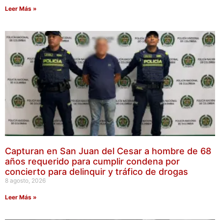
Leer Más »
Capturan en San Juan del Cesar a hombre de 68
años requerido para cumplir condena por
concierto para delinquir y tráfico de drogas
8 agosto, 2026
Leer Más »