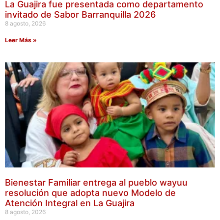
La Guajira fue presentada como departamento
invitado de Sabor Barranquilla 2026
8 agosto, 2026
Leer Más »
Bienestar Familiar entrega al pueblo wayuu
resolución que adopta nuevo Modelo de
Atención Integral en La Guajira
8 agosto, 2026