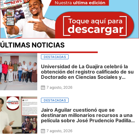
ÚLTIMAS NOTICIAS
DESTACADAS
Universidad de La Guajira celebró la
obtención del registro calificado de su
Doctorado en Ciencias Sociales y
reafirmó su apuesta por la investigación
con impacto regional
7 agosto, 2026
DESTACADAS
Jairo Aguilar cuestionó que se
destinaran millonarios recursos a una
película sobre José Prudencio Padilla
que nunca fue presentada en La Guajira
ni incluyó al departamento, mientras
7 agosto, 2026
siguen sin financiación las obras en su