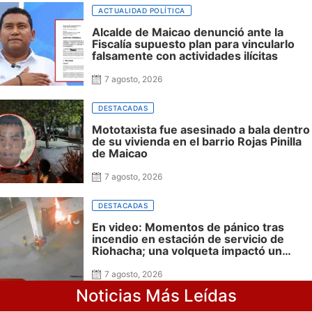
honor en Riohacha
ACTUALIDAD POLÍTICA
Alcalde de Maicao denunció ante la
Fiscalía supuesto plan para vincularlo
falsamente con actividades ilícitas
7 agosto, 2026
DESTACADAS
Mototaxista fue asesinado a bala dentro
de su vivienda en el barrio Rojas Pinilla
de Maicao
7 agosto, 2026
DESTACADAS
En video: Momentos de pánico tras
incendio en estación de servicio de
Riohacha; una volqueta impactó un
surtidor durante una maniobra en
reversa
7 agosto, 2026
Noticias Más Leídas