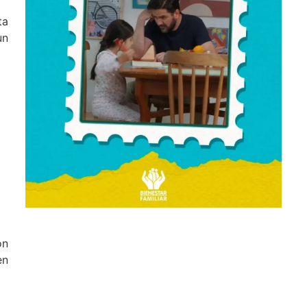
ta
un
on
en