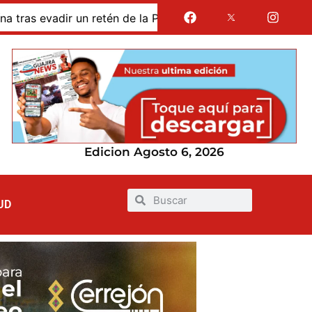
Policía en La Guajira
Petro y su Casandra
El d
Edicion Agosto 6, 2026
UD