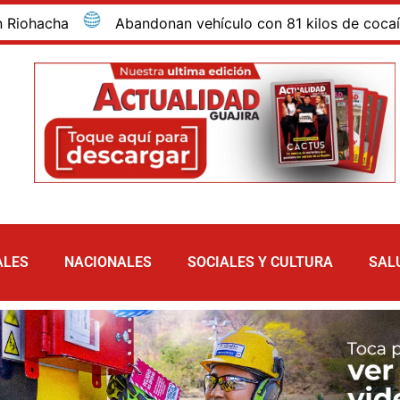
ehículo con 81 kilos de cocaína tras evadir un retén de la 
ALES
NACIONALES
SOCIALES Y CULTURA
SAL