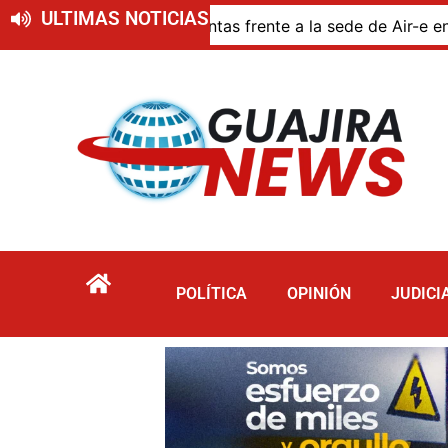
ULTIMAS NOTICIAS
as frente a la sede de Air-e en Riohacha
Abandonan v
POLÍTICA
OPINIÓN
JUDICI