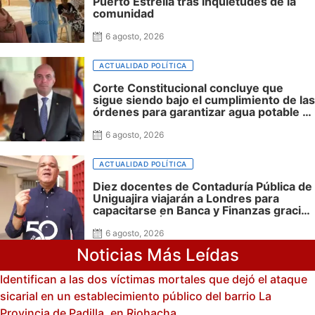
Puerto Estrella tras inquietudes de la
comunidad
6 agosto, 2026
ACTUALIDAD POLÍTICA
Corte Constitucional concluye que
sigue siendo bajo el cumplimiento de las
órdenes para garantizar agua potable a
la niñez Wayuu
6 agosto, 2026
ACTUALIDAD POLÍTICA
Diez docentes de Contaduría Pública de
Uniguajira viajarán a Londres para
capacitarse en Banca y Finanzas gracias
a las becas Álula Global
6 agosto, 2026
Noticias Más Leídas
Identifican a las dos víctimas mortales que dejó el ataque
sicarial en un establecimiento público del barrio La
Provincia de Padilla, en Riohacha