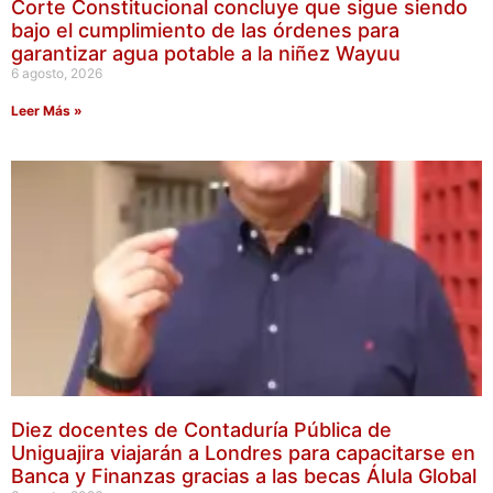
Corte Constitucional concluye que sigue siendo
bajo el cumplimiento de las órdenes para
garantizar agua potable a la niñez Wayuu
6 agosto, 2026
Leer Más »
Diez docentes de Contaduría Pública de
Uniguajira viajarán a Londres para capacitarse en
Banca y Finanzas gracias a las becas Álula Global