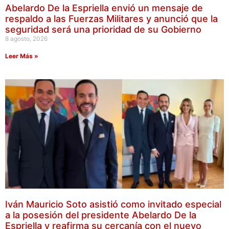
Abelardo De la Espriella envió un mensaje de
respaldo a las Fuerzas Militares y anunció que la
seguridad será una prioridad de su Gobierno
8 agosto, 2026
Leer Más »
Iván Mauricio Soto asistió como invitado especial
a la posesión del presidente Abelardo De la
Espriella y reafirma su cercanía con el nuevo