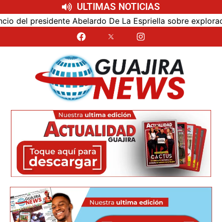
ULTIMAS NOTICIAS
elardo De La Espriella sobre exploración y fracking
A