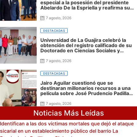
especial a la posesión del presidente
Abelardo De la Espriella y reafirma su
cercanía con el nuevo Gobierno
7 agosto, 2026
DESTACADAS
Universidad de La Guajira celebró la
obtención del registro calificado de su
Doctorado en Ciencias Sociales y
reafirmó su apuesta por la investigación
con impacto regional
7 agosto, 2026
DESTACADAS
Jairo Aguilar cuestionó que se
destinaran millonarios recursos a una
película sobre José Prudencio Padilla
que nunca fue presentada en La Guajira
ni incluyó al departamento, mientras
7 agosto, 2026
siguen sin financiación las obras en su
Noticias Más Leídas
honor en Riohacha
Identifican a las dos víctimas mortales que dejó el ataque
sicarial en un establecimiento público del barrio La