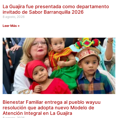
La Guajira fue presentada como departamento
invitado de Sabor Barranquilla 2026
8 agosto, 2026
Leer Más »
Bienestar Familiar entrega al pueblo wayuu
resolución que adopta nuevo Modelo de
Atención Integral en La Guajira
8 agosto, 2026