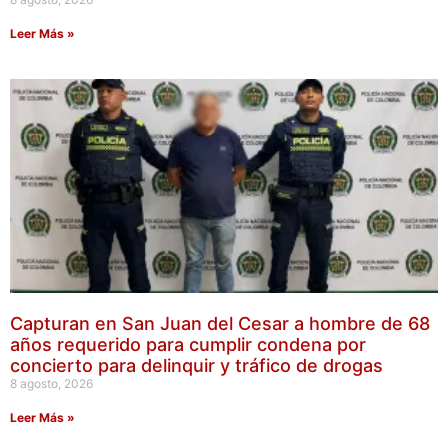
Leer Más »
Capturan en San Juan del Cesar a hombre de 68
años requerido para cumplir condena por
concierto para delinquir y tráfico de drogas
8 agosto, 2026
Leer Más »