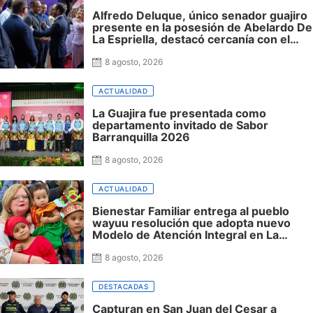
Alfredo Deluque, único senador guajiro
presente en la posesión de Abelardo De
La Espriella, destacó cercanía con el
nuevo presidente y espera resultados
para La Guajira
8 agosto, 2026
ACTUALIDAD
La Guajira fue presentada como
departamento invitado de Sabor
Barranquilla 2026
8 agosto, 2026
ACTUALIDAD
Bienestar Familiar entrega al pueblo
wayuu resolución que adopta nuevo
Modelo de Atención Integral en La
Guajira
8 agosto, 2026
DESTACADAS
Capturan en San Juan del Cesar a