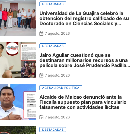
DESTACADAS
Universidad de La Guajira celebró la
obtención del registro calificado de su
Doctorado en Ciencias Sociales y
reafirmó su apuesta por la investigación
con impacto regional
7 agosto, 2026
DESTACADAS
Jairo Aguilar cuestionó que se
destinaran millonarios recursos a una
película sobre José Prudencio Padilla
que nunca fue presentada en La Guajira
ni incluyó al departamento, mientras
7 agosto, 2026
siguen sin financiación las obras en su
honor en Riohacha
ACTUALIDAD POLÍTICA
Alcalde de Maicao denunció ante la
Fiscalía supuesto plan para vincularlo
falsamente con actividades ilícitas
7 agosto, 2026
DESTACADAS