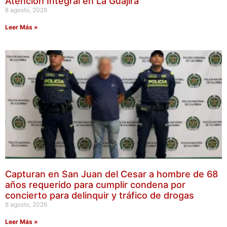
Atención Integral en La Guajira
8 agosto, 2026
Leer Más »
Capturan en San Juan del Cesar a hombre de 68
años requerido para cumplir condena por
concierto para delinquir y tráfico de drogas
8 agosto, 2026
Leer Más »