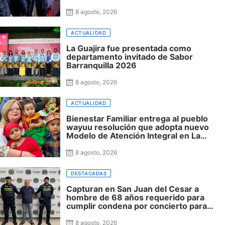
nuevo presidente y espera resultados
para La Guajira
8 agosto, 2026
ACTUALIDAD
La Guajira fue presentada como
departamento invitado de Sabor
Barranquilla 2026
8 agosto, 2026
ACTUALIDAD
Bienestar Familiar entrega al pueblo
wayuu resolución que adopta nuevo
Modelo de Atención Integral en La
Guajira
8 agosto, 2026
DESTACADAS
Capturan en San Juan del Cesar a
hombre de 68 años requerido para
cumplir condena por concierto para
delinquir y tráfico de drogas
8 agosto, 2026