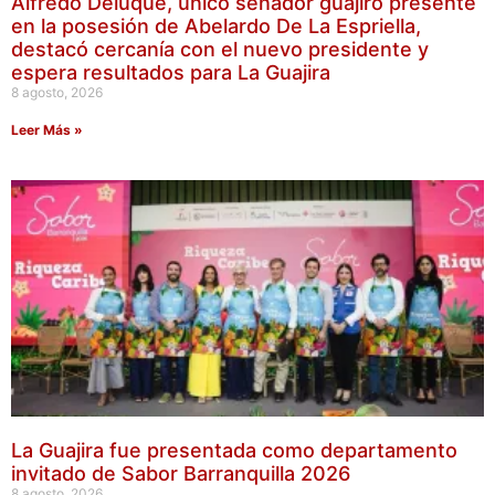
Alfredo Deluque, único senador guajiro presente
en la posesión de Abelardo De La Espriella,
destacó cercanía con el nuevo presidente y
espera resultados para La Guajira
8 agosto, 2026
Leer Más »
La Guajira fue presentada como departamento
invitado de Sabor Barranquilla 2026
8 agosto, 2026