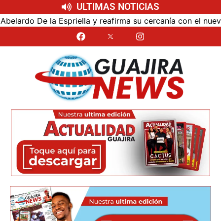
ULTIMAS NOTICIAS
lla y reafirma su cercanía con el nuevo Gobierno
Univ