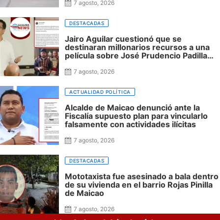
con impacto regional
7 agosto, 2026
DESTACADAS
Jairo Aguilar cuestionó que se
destinaran millonarios recursos a una
película sobre José Prudencio Padilla
que nunca fue presentada en La Guajira
ni incluyó al departamento, mientras
7 agosto, 2026
siguen sin financiación las obras en su
honor en Riohacha
ACTUALIDAD POLÍTICA
Alcalde de Maicao denunció ante la
Fiscalía supuesto plan para vincularlo
falsamente con actividades ilícitas
7 agosto, 2026
DESTACADAS
Mototaxista fue asesinado a bala dentro
de su vivienda en el barrio Rojas Pinilla
de Maicao
7 agosto, 2026