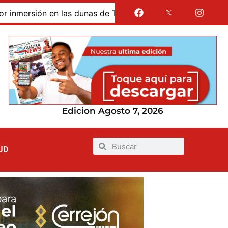
as de Taroa; su cuerpo permanece en Riohacha a la espera 
Edicion Agosto 7, 2026
UD