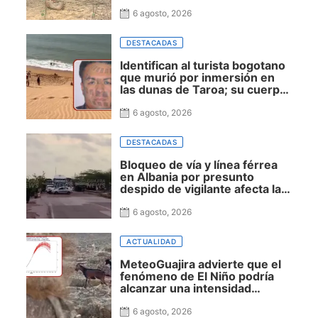
zona rural de Maicao
6 agosto, 2026
DESTACADAS
Identifican al turista bogotano
que murió por inmersión en
las dunas de Taroa; su cuerpo
permanece en Riohacha a la
espera de ser trasladado
6 agosto, 2026
DESTACADAS
Bloqueo de vía y línea férrea
en Albania por presunto
despido de vigilante afecta la
movilidad hacia Uribia,
Manaure y la Alta Guajira
6 agosto, 2026
ACTUALIDAD
MeteoGuajira advierte que el
fenómeno de El Niño podría
alcanzar una intensidad
histórica y extender la sequía
hasta 2027
6 agosto, 2026