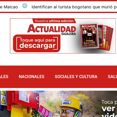
can al turista bogotano que murió por inmersión en las dun
ALES
NACIONALES
SOCIALES Y CULTURA
SAL