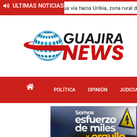
ULTIMAS NOTICIAS
igua vía hacia Uribia, zona rural de Maicao
Identifi
POLÍTICA
OPINIÓN
JUDICI