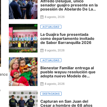
Alfredo Deluque, único
senador guajiro presente en la
posesión de Abelardo De La
Espriella, destacó cercanía
con el nuevo presidente y
8 agosto, 2026
espera resultados para La
Guajira
ACTUALIDAD
La Guajira fue presentada
como departamento invitado
de Sabor Barranquilla 2026
8 agosto, 2026
ACTUALIDAD
Bienestar Familiar entrega al
pueblo wayuu resolución que
anos y
adopta nuevo Modelo de
Atención Integral en La Guajira
8 agosto, 2026
s
DESTACADAS
Capturan en San Juan del
Cesar a hombre de 68 años