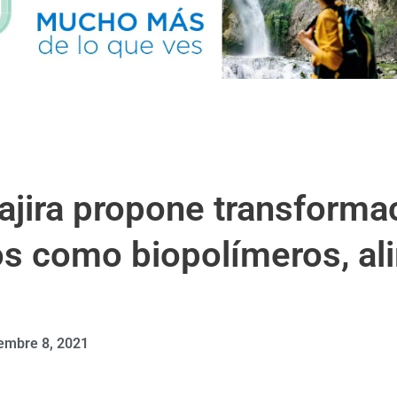
ajira propone transformac
os como biopolímeros, al
embre 8, 2021