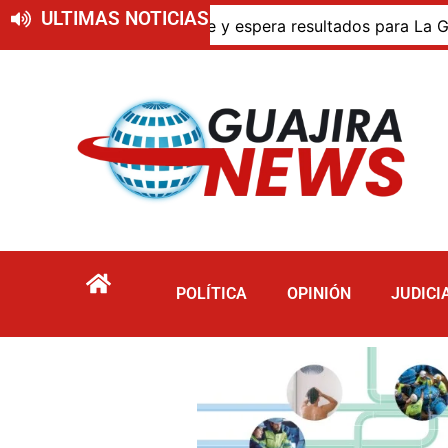
ULTIMAS NOTICIAS
residente y espera resultados para La Guajira
La Gua
POLÍTICA
OPINIÓN
JUDICI