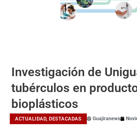
Investigación de Unigu
tubérculos en product
bioplásticos
Guajiranews
Novi
ACTUALIDAD
,
DESTACADAS