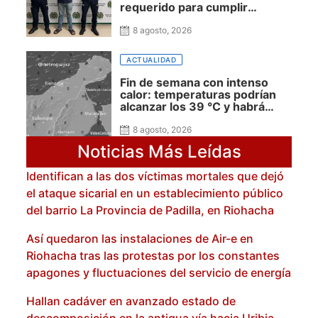
requerido para cumplir
condena por concierto para
delinquir y tráfico de drogas
8 agosto, 2026
ACTUALIDAD
Fin de semana con intenso
calor: temperaturas podrían
alcanzar los 39 °C y habrá
presencia de polvo del Sahara:
advierte Meteoguajira
8 agosto, 2026
Noticias Más Leídas
Identifican a las dos víctimas mortales que dejó
el ataque sicarial en un establecimiento público
del barrio La Provincia de Padilla, en Riohacha
Así quedaron las instalaciones de Air-e en
Riohacha tras las protestas por los constantes
apagones y fluctuaciones del servicio de energía
Hallan cadáver en avanzado estado de