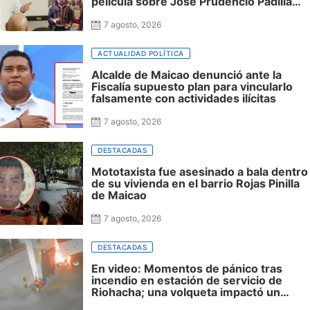
película sobre José Prudencio Padilla
que nunca fue presentada en La Guajira
ni incluyó al departamento, mientras
7 agosto, 2026
siguen sin financiación las obras en su
honor en Riohacha
ACTUALIDAD POLÍTICA
Alcalde de Maicao denunció ante la
Fiscalía supuesto plan para vincularlo
falsamente con actividades ilícitas
7 agosto, 2026
DESTACADAS
Mototaxista fue asesinado a bala dentro
de su vivienda en el barrio Rojas Pinilla
de Maicao
7 agosto, 2026
DESTACADAS
En video: Momentos de pánico tras
incendio en estación de servicio de
Riohacha; una volqueta impactó un
surtidor durante una maniobra en