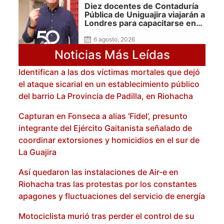
Diez docentes de Contaduría
Pública de Uniguajira viajarán a
Londres para capacitarse en
Banca y Finanzas gracias a las
becas Álula Global
6 agosto, 2026
Noticias Más Leídas
Identifican a las dos víctimas mortales que dejó
el ataque sicarial en un establecimiento público
del barrio La Provincia de Padilla, en Riohacha
Capturan en Fonseca a alias ‘Fidel’, presunto
integrante del Ejército Gaitanista señalado de
coordinar extorsiones y homicidios en el sur de
La Guajira
Así quedaron las instalaciones de Air-e en
Riohacha tras las protestas por los constantes
apagones y fluctuaciones del servicio de energía
Motociclista murió tras perder el control de su