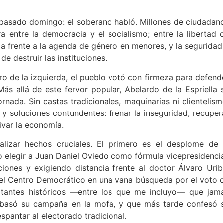
pasado domingo: el soberano habló. Millones de ciudadan
ra entre la democracia y el socialismo; entre la libertad 
lia frente a la agenda de género en menores, y la seguridad
e destruir las instituciones.
ro de la izquierda, el pueblo votó con firmeza para defend
ás allá de este fervor popular, Abelardo de la Espriella 
nada. Sin castas tradicionales, maquinarias ni clientelism
 y soluciones contundentes: frenar la inseguridad, recuper
tivar la economía.
alizar hechos cruciales. El primero es el desplome de 
o elegir a Juan Daniel Oviedo como fórmula vicepresidencia
ones y exigiendo distancia frente al doctor Álvaro Urib
 del Centro Democrático en una vana búsqueda por el voto 
litantes históricos —entre los que me incluyo— que jam
 basó su campaña en la mofa, y que más tarde confesó 
pantar al electorado tradicional.