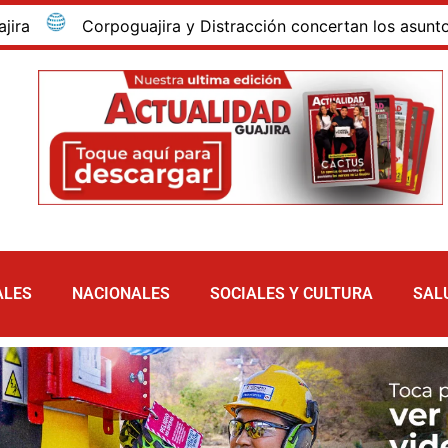
y Distracción concertan los asuntos ambientales del nuev
ALES
NACIONALES
SOCIALES Y CULTURA
SAL