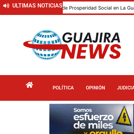
ULTIMAS NOTICIAS
ia de Prosperidad Social en La Guajira
Corpoguajira 
POLÍTICA
OPINIÓN
JUDICI