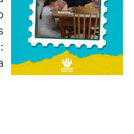
o
s
:
a