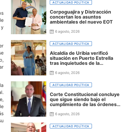
ACTUALIDAD POLÍTICA
Corpoguajira y Distracción
os
concertan los asuntos
de
ambientales del nuevo EOT
 y
6 agosto, 2026
ACTUALIDAD POLÍTICA
er
se
Alcaldía de Uribia verificó
situación en Puerto Estrella
o,
tras inquietudes de la
ar
comunidad
6 agosto, 2026
la
ACTUALIDAD POLÍTICA
l.
Corte Constitucional concluye
e,
que sigue siendo bajo el
cumplimiento de las órdenes
de
para garantizar agua potable a
ás
la niñez Wayuu
6 agosto, 2026
su
ACTUALIDAD POLÍTICA