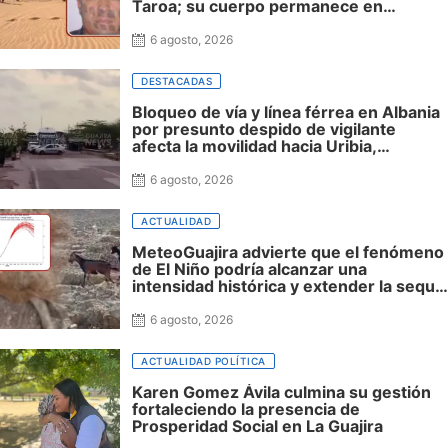
Taroa; su cuerpo permanece en
Riohacha a la espera de ser trasladado
6 agosto, 2026
DESTACADAS
Bloqueo de vía y línea férrea en Albania
por presunto despido de vigilante
afecta la movilidad hacia Uribia,
Manaure y la Alta Guajira
6 agosto, 2026
ACTUALIDAD
MeteoGuajira advierte que el fenómeno
de El Niño podría alcanzar una
intensidad histórica y extender la sequía
hasta 2027
6 agosto, 2026
ACTUALIDAD POLÍTICA
Karen Gomez Ávila culmina su gestión
fortaleciendo la presencia de
Prosperidad Social en La Guajira