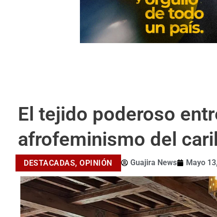
El tejido poderoso ent
afrofeminismo del car
Guajira News
Mayo 13
DESTACADAS
,
OPINIÓN