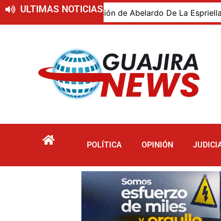
ULTIMAS NOTICIAS
 posesión de Abelardo De La Espriella, destacó cercanía co
POLÍTICA
OPINIÓN
JUDICI