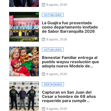
Espriella, destacó cercanía
con el nuevo presidente y
8 agosto, 2026
espera resultados para La
Guajira
ACTUALIDAD
La Guajira fue presentada
como departamento invitado
de Sabor Barranquilla 2026
8 agosto, 2026
ACTUALIDAD
Bienestar Familiar entrega al
pueblo wayuu resolución que
adopta nuevo Modelo de
Atención Integral en La Guajira
8 agosto, 2026
DESTACADAS
Capturan en San Juan del
Cesar a hombre de 68 años
requerido para cumplir
condena por concierto para
delinquir y tráfico de drogas
8 agosto, 2026