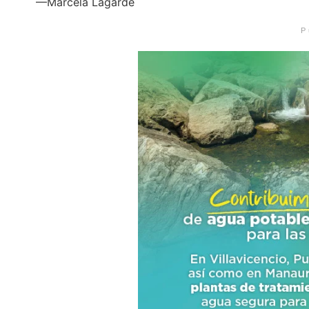
—Marcela Lagarde
P