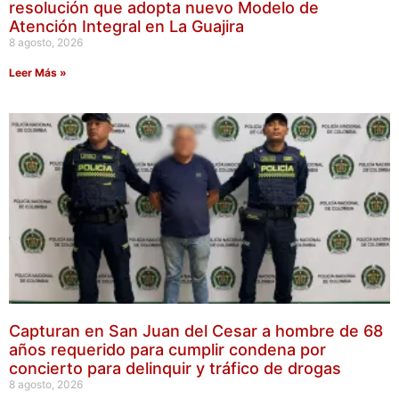
resolución que adopta nuevo Modelo de
Atención Integral en La Guajira
8 agosto, 2026
Leer Más »
Capturan en San Juan del Cesar a hombre de 68
años requerido para cumplir condena por
concierto para delinquir y tráfico de drogas
8 agosto, 2026