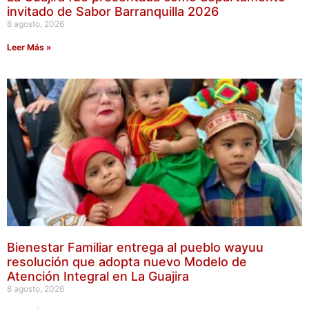
invitado de Sabor Barranquilla 2026
8 agosto, 2026
Leer Más »
Bienestar Familiar entrega al pueblo wayuu
resolución que adopta nuevo Modelo de
Atención Integral en La Guajira
8 agosto, 2026