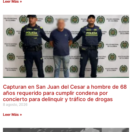
Leer Más »
Capturan en San Juan del Cesar a hombre de 68
años requerido para cumplir condena por
concierto para delinquir y tráfico de drogas
8 agosto, 2026
Leer Más »