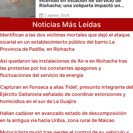
incendio en estación de servicio de
Riohacha; una volqueta impactó un
surtidor durante una maniobra en
reversa
7 agosto, 2026
Noticias Más Leídas
Identifican a las dos víctimas mortales que dejó el ataque
sicarial en un establecimiento público del barrio La
Provincia de Padilla, en Riohacha
Así quedaron las instalaciones de Air-e en Riohacha tras
las protestas por los constantes apagones y
fluctuaciones del servicio de energía
Capturan en Fonseca a alias ‘Fidel’, presunto integrante del
Ejército Gaitanista señalado de coordinar extorsiones y
homicidios en el sur de La Guajira
Hallan cadáver en avanzado estado de descomposición
en la antigua vía hacia Uribia, zona rural de Maicao
Motociclista murió tras perder el control de su vehículo y