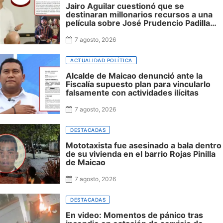
Jairo Aguilar cuestionó que se
destinaran millonarios recursos a una
película sobre José Prudencio Padilla
que nunca fue presentada en La Guajira
ni incluyó al departamento, mientras
7 agosto, 2026
siguen sin financiación las obras en su
honor en Riohacha
ACTUALIDAD POLÍTICA
Alcalde de Maicao denunció ante la
Fiscalía supuesto plan para vincularlo
falsamente con actividades ilícitas
7 agosto, 2026
DESTACADAS
Mototaxista fue asesinado a bala dentro
de su vivienda en el barrio Rojas Pinilla
de Maicao
7 agosto, 2026
DESTACADAS
En video: Momentos de pánico tras